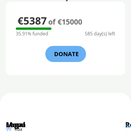
€5387
of €15000
35.91% funded
585 day(s) left
DONATE
Mapa
Legal
R
Re
Rua