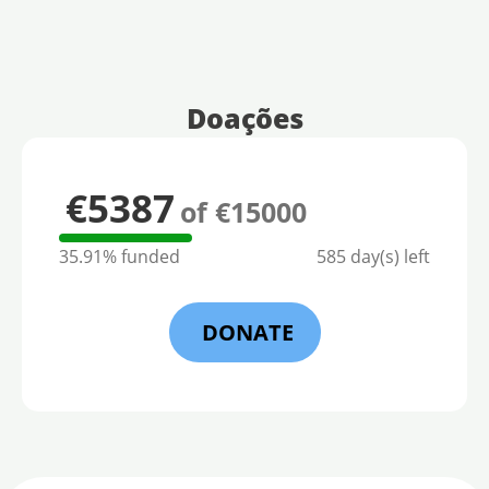
Doações
€5387
of €15000
35.91% funded
585 day(s) left
DONATE