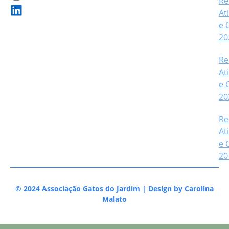
Re
At
e 
20
Re
At
e 
20
Re
At
e 
20
© 2024 Associação Gatos do Jardim | Design by
Carolina
Malato