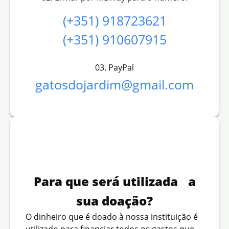
(+351) 918723621
(+351) 910607915
03. PayPal
gatosdojardim@gmail.com
Para que será utilizada a
sua doação?
O dinheiro que é doado à nossa instituição é