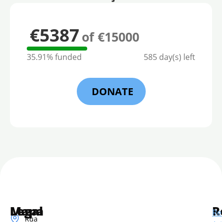
€5387
of €15000
35.91% funded
585 day(s) left
DONATE
Mapa
Legal
R
Re
Rua