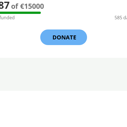
87
of €15000
 funded
585 da
DONATE