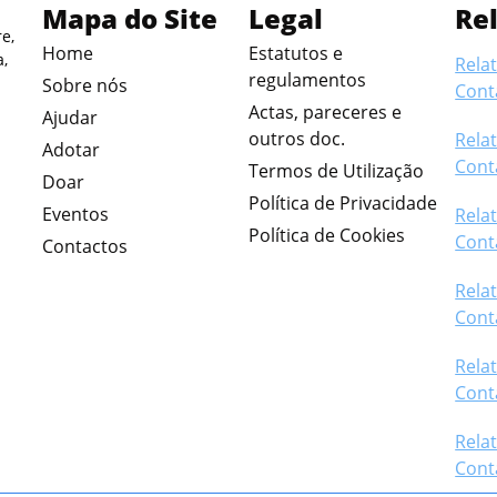
Mapa do Site
Legal
Re
e,
Home
Estatutos e
a,
Relat
regulamentos
Sobre nós
Cont
Actas, pareceres e
Ajudar
outros doc.
Relat
Adotar
Cont
Termos de Utilização
Doar
Política de Privacidade
Eventos
Relat
Política de Cookies
Cont
Contactos
Relat
Cont
Relat
Cont
Relat
Cont