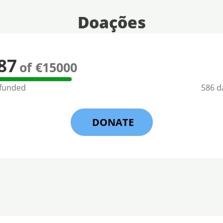
Doações
87
of €15000
 funded
586 da
DONATE