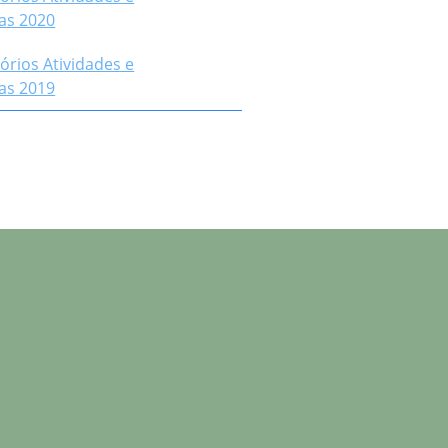
as 2020
órios Atividades e
as 2019