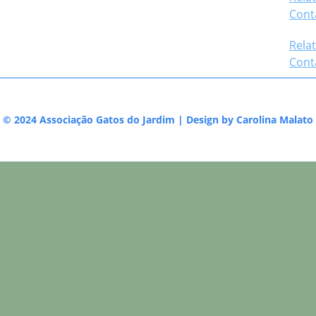
Cont
Relat
Cont
© 2024 Associação Gatos do Jardim | Design by
Carolina Malato