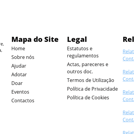
Mapa do Site
Legal
Re
e,
Home
Estatutos e
a,
Relat
regulamentos
Sobre nós
Cont
Actas, pareceres e
Ajudar
outros doc.
Relat
Adotar
Cont
Termos de Utilização
Doar
Política de Privacidade
Eventos
Relat
Política de Cookies
Cont
Contactos
Relat
Cont
Relat