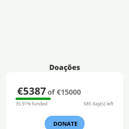
Doações
€5387
of €15000
35.91% funded
585 day(s) left
DONATE